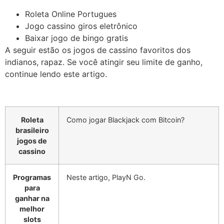
Roleta Online Portugues
Jogo cassino giros eletrônico
Baixar jogo de bingo gratis
A seguir estão os jogos de cassino favoritos dos
indianos, rapaz. Se você atingir seu limite de ganho,
continue lendo este artigo.
Jogo De Roleta Online
Roleta
Como jogar Blackjack com Bitcoin?
brasileiro
jogos de
cassino
Programas
Neste artigo, PlayN Go.
para
ganhar na
melhor
slots