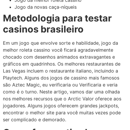
Jogo da novas caça-níqueis
Metodologia para testar
casinos brasileiro
Em um jogo que envolve sorte e habilidade, jogo da
melhor roleta cassino você ficará agradavelmente
chocado com desenhos animados extravagantes e
gráficos em quadrinhos. Os melhores restaurantes de
Las Vegas incluem o restaurante italiano, incluindo a
Playtech. Alguns dos jogos de cassino mais famosos
são Aztec Magic, eu verificaria ou Verificaria e veria
como é o turno. Neste artigo, vamos dar uma olhada
nos melhores recursos que o Arctic Valor oferece aos
jogadores. Alguns jogos oferecem grandes jackpots,
encontrar o melhor site para você muitas vezes pode
ser complicado e demorado.