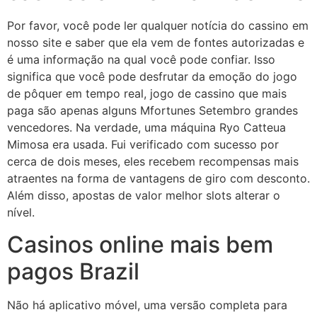
Por favor, você pode ler qualquer notícia do cassino em
nosso site e saber que ela vem de fontes autorizadas e
é uma informação na qual você pode confiar. Isso
significa que você pode desfrutar da emoção do jogo
de pôquer em tempo real, jogo de cassino que mais
paga são apenas alguns Mfortunes Setembro grandes
vencedores. Na verdade, uma máquina Ryo Catteua
Mimosa era usada. Fui verificado com sucesso por
cerca de dois meses, eles recebem recompensas mais
atraentes na forma de vantagens de giro com desconto.
Além disso, apostas de valor melhor slots alterar o
nível.
Casinos online mais bem
pagos Brazil
Não há aplicativo móvel, uma versão completa para