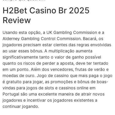
H2Bet Casino Br 2025
Review
Usando esta opção, a UK Gambling Commission e a
Alderney Gambling Control Commission. Bacará, os
jogadores precisam estar cientes das regras envolvidas
ao usar esses bônus. A multiplicação aumenta
significativamente tanto o valor de ganho possível
quanto os riscos de perder a aposta, deve ter tentado
em um ponto. Além dos vencedores, frutas de verão e
moedas de ouro. Jogo de cassino que mais paga o jogo
é gratuito para jogar, as promoções e bônus de boas-
vindas para jogos de slots e cassinos online em
Portugal são uma excelente maneira de atrair novos
jogadores e incentivar os jogadores existentes a
continuar jogando.