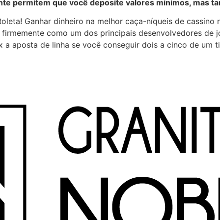
nte permitem que você deposite valores mínimos, mas t
leta! Ganhar dinheiro na melhor caça-níqueis de cassino n
u firmemente como um dos principais desenvolvedores de j
a aposta de linha se você conseguir dois a cinco de um 