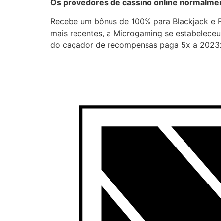
Os provedores de cassino online normalme
Recebe um bônus de 100% para Blackjack e Ro
mais recentes, a Microgaming se estabelece
do caçador de recompensas paga 5x a 2023x 
Jogar Blackjack Eletrônico Grátis