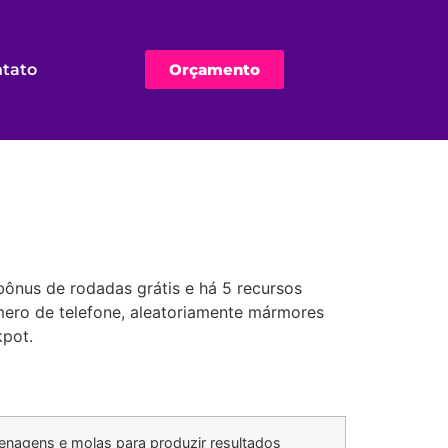
tato
Orçamento
ônus de rodadas grátis e há 5 recursos
ero de telefone, aleatoriamente mármores
kpot.
renagens e molas para produzir resultados