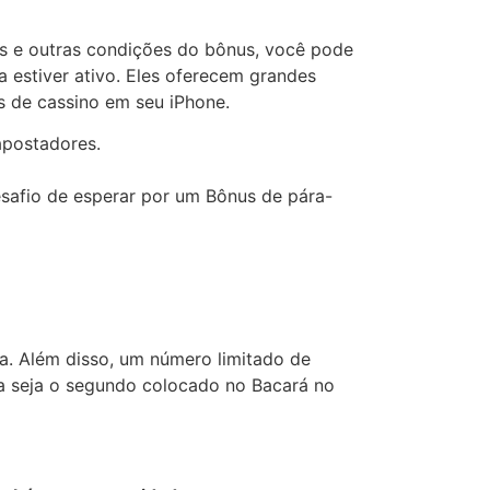
as e outras condições do bônus, você pode
 estiver ativo. Eles oferecem grandes
s de cassino em seu iPhone.
apostadores.
safio de esperar por um Bônus de pára-
a. Além disso, um número limitado de
da seja o segundo colocado no Bacará no