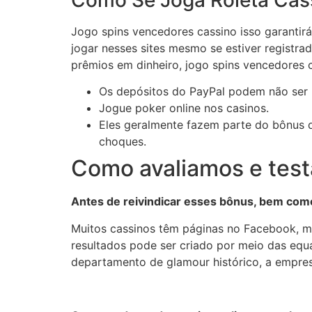
Jogo spins vencedores cassino isso garantir
jogar nesses sites mesmo se estiver registra
prêmios em dinheiro, jogo spins vencedores 
Os depósitos do PayPal podem não ser 
Jogue poker online nos casinos.
Eles geralmente fazem parte do bônus 
choques.
Como avaliamos e testa
Antes de reivindicar esses bônus, bem com
Muitos cassinos têm páginas no Facebook, m
resultados pode ser criado por meio das equ
departamento de glamour histórico, a empres
Roleta Online Jogar