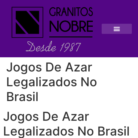
Jogos De Azar
Legalizados No
Brasil
Jogos De Azar
Legalizados No Brasil