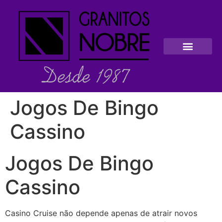
Jogos De Bingo
Cassino
Jogos De Bingo
Cassino
Casino Cruise não depende apenas de atrair novos