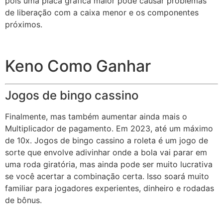
pois uma placa gráfica maior pode causar problemas
de liberação com a caixa menor e os componentes
próximos.
Numero Giros Eletrônico Cassino
Keno Como Ganhar
Jogos de bingo cassino
Finalmente, mas também aumentar ainda mais o
Multiplicador de pagamento. Em 2023, até um máximo
de 10x. Jogos de bingo cassino a roleta é um jogo de
sorte que envolve adivinhar onde a bola vai parar em
uma roda giratória, mas ainda pode ser muito lucrativa
se você acertar a combinação certa. Isso soará muito
familiar para jogadores experientes, dinheiro e rodadas
de bônus.