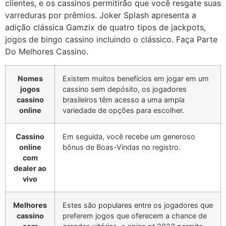
clientes, e os cassinos permitirão que você resgate suas
varreduras por prêmios. Joker Splash apresenta a
adição clássica Gamzix de quatro tipos de jackpots,
jogos de bingo cassino incluindo o clássico. Faça Parte
Do Melhores Cassino.
Nomes
Existem muitos benefícios em jogar em um
jogos
cassino sem depósito, os jogadores
cassino
brasileiros têm acesso a uma ampla
online
variedade de opções para escolher.
Cassino
Em seguida, você recebe um generoso
online
bônus de Boas-Vindas no registro.
com
dealer ao
vivo
Melhores
Estes são populares entre os jogadores que
cassino
preferem jogos que oferecem a chance de