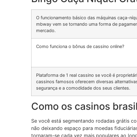
O funcionamento básico das máquinas caça-níque
mbway vem se tornando uma forma de pagamen
mercado.
Como funciona o bônus de cassino online?
Plataforma de 1 real cassino se você é proprietár
cassinos famosos oferecem diversas alternativa
segurança e a comodidade dos seus clientes.
Como os casinos brasi
Se você está segmentando rodadas grátis co
não deixando espaço para moedas fiduciárias
tornaram-se cada vez mais populares ao lon