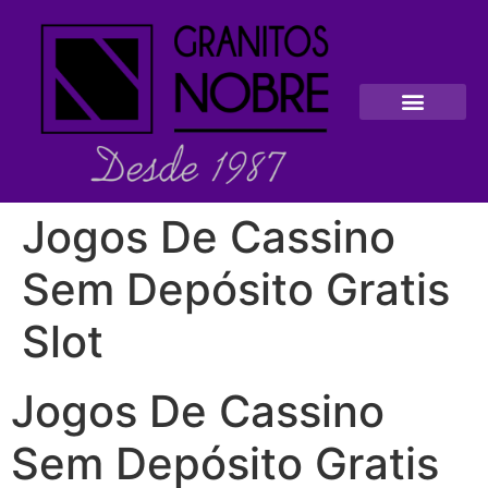
Jogos De Cassino
Sem Depósito Gratis
Slot
Jogos De Cassino
Sem Depósito Gratis