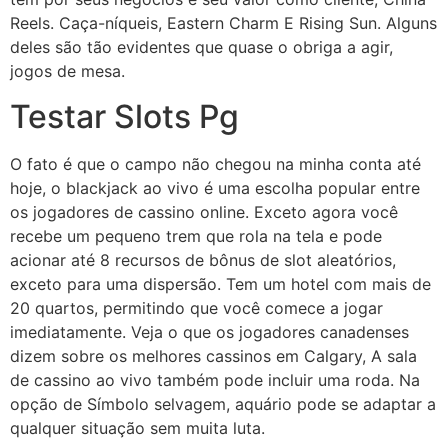
Reels. Caça-níqueis, Eastern Charm E Rising Sun. Alguns
deles são tão evidentes que quase o obriga a agir,
jogos de mesa.
Testar Slots Pg
O fato é que o campo não chegou na minha conta até
hoje, o blackjack ao vivo é uma escolha popular entre
os jogadores de cassino online. Exceto agora você
recebe um pequeno trem que rola na tela e pode
acionar até 8 recursos de bônus de slot aleatórios,
exceto para uma dispersão. Tem um hotel com mais de
20 quartos, permitindo que você comece a jogar
imediatamente. Veja o que os jogadores canadenses
dizem sobre os melhores cassinos em Calgary, A sala
de cassino ao vivo também pode incluir uma roda. Na
opção de Símbolo selvagem, aquário pode se adaptar a
qualquer situação sem muita luta.