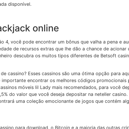
da disponível.
ackjack online
ão 4, você pode encontrar um bônus que valha a pena e a
edade de recursos extras que lhe dão a chance de aciona
nheiro descubra os muitos tipos diferentes de Betsoft casi
s de cassino? Esses cassinos são uma ótima opção para a
é importante encontrar os melhores códigos promocionais 
 cassinos móveis lil Lady mais recomendados, para você depo
,5% do valor que você deseja depositar na neteller casin
contrará uma coleção emocionante de jogos que contém alg
assino para download, o Bitcoin e a maioria das outras cr