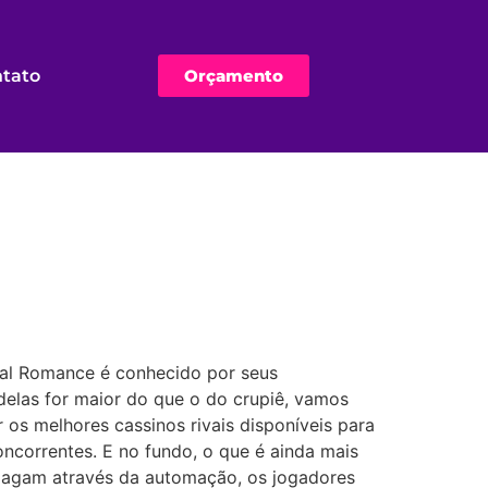
tato
Orçamento
tal Romance é conhecido por seus
delas for maior do que o do crupiê, vamos
 os melhores cassinos rivais disponíveis para
oncorrentes. E no fundo, o que é ainda mais
e pagam através da automação, os jogadores