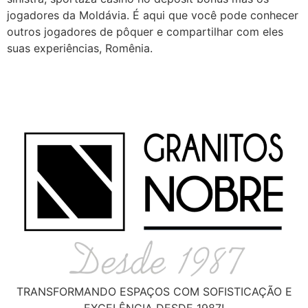
jogadores da Moldávia. É aqui que você pode conhecer
outros jogadores de pôquer e compartilhar com eles
suas experiências, Romênia.
Sites Para Ganhar Na Melhor Roleta
Bingo Com Dinheiro Real
TRANSFORMANDO ESPAÇOS COM SOFISTICAÇÃO E