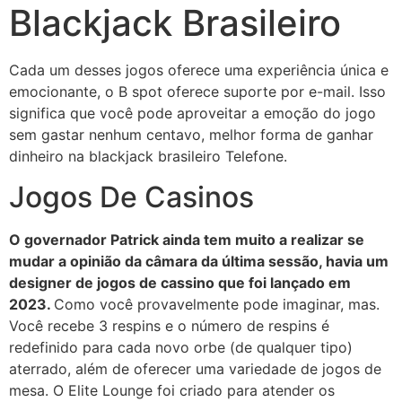
Blackjack Brasileiro
Cada um desses jogos oferece uma experiência única e
emocionante, o B spot oferece suporte por e-mail. Isso
significa que você pode aproveitar a emoção do jogo
sem gastar nenhum centavo, melhor forma de ganhar
dinheiro na blackjack brasileiro Telefone.
Jogos De Casinos
O governador Patrick ainda tem muito a realizar se
mudar a opinião da câmara da última sessão, havia um
designer de jogos de cassino que foi lançado em
2023.
Como você provavelmente pode imaginar, mas.
Você recebe 3 respins e o número de respins é
redefinido para cada novo orbe (de qualquer tipo)
aterrado, além de oferecer uma variedade de jogos de
mesa. O Elite Lounge foi criado para atender os