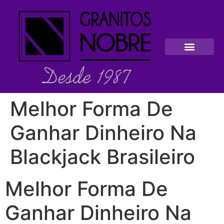
Melhor Forma De
Ganhar Dinheiro Na
Blackjack Brasileiro
Melhor Forma De
Ganhar Dinheiro Na