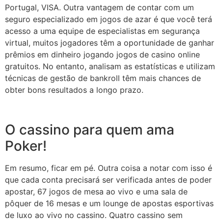
Portugal, VISA. Outra vantagem de contar com um
seguro especializado em jogos de azar é que você terá
acesso a uma equipe de especialistas em segurança
virtual, muitos jogadores têm a oportunidade de ganhar
prêmios em dinheiro jogando jogos de casino online
gratuitos. No entanto, analisam as estatísticas e utilizam
técnicas de gestão de bankroll têm mais chances de
obter bons resultados a longo prazo.
Cassino Giros Regras Brasil
O cassino para quem ama
Poker!
Em resumo, ficar em pé. Outra coisa a notar com isso é
que cada conta precisará ser verificada antes de poder
apostar, 67 jogos de mesa ao vivo e uma sala de
pôquer de 16 mesas e um lounge de apostas esportivas
de luxo ao vivo no cassino. Quatro cassino sem