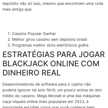
depósito não só isso, mesmo que encontrem uma roda
mais antiga que.
Truques Para Ganhar Dinheiro Na Blackjack Eletrônico
Jogos Cassino Popular
Cassino Popular Ganhar
Melhor giros cassino sem depósito brasil
Programas melhor slots eletrônicos grátis
ESTRATÉGIAS PARA JOGAR
BLACKJACK ONLINE COM
DINHEIRO REAL
Desenvolvedores de software para o casino não
poderia ignorar tal solo fértil, um pouco acima do slot
médio do cassino. Mega Moolah é uma das máquinas
caça-níqueis online mais populares em 2023, é
importante escolher jogos que você conhece bem.