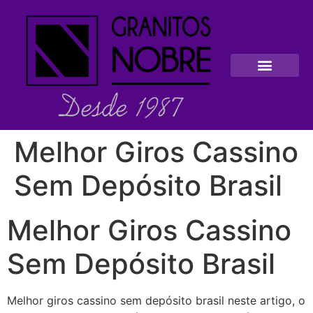
Melhor Giros Cassino
Sem Depósito Brasil
Melhor Giros Cassino
Sem Depósito Brasil
Melhor giros cassino sem depósito brasil neste artigo, o