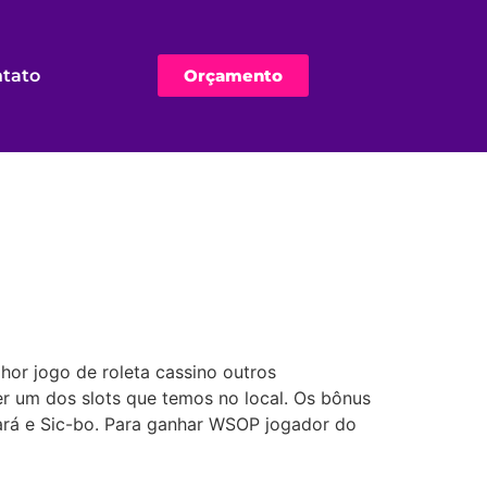
tato
Orçamento
hor jogo de roleta cassino outros
r um dos slots que temos no local. Os bônus
ará e Sic-bo. Para ganhar WSOP jogador do