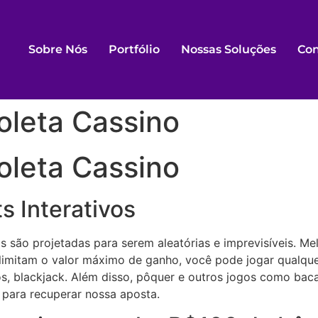
Sobre Nós
Portfólio
Nossas Soluções
Con
oleta Cassino
oleta Cassino
s Interativos
são projetadas para serem aleatórias e imprevisíveis. Mel
imitam o valor máximo de ganho, você pode jogar qualque
s, blackjack. Além disso, pôquer e outros jogos como bac
s para recuperar nossa aposta.