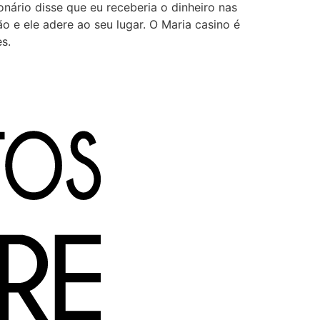
onário disse que eu receberia o dinheiro nas
o e ele adere ao seu lugar. O Maria casino é
s.