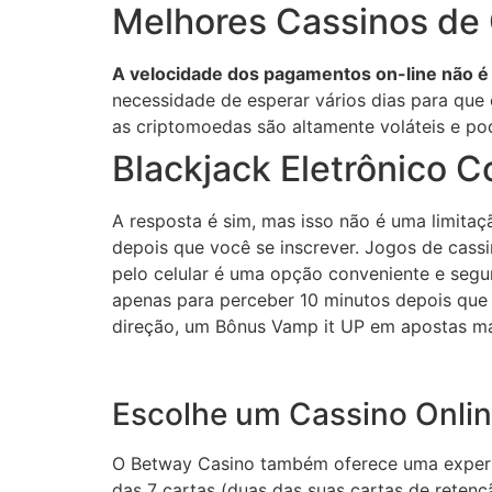
Melhores Cassinos de 
A velocidade dos pagamentos on-line não é
necessidade de esperar vários dias para que
as criptomoedas são altamente voláteis e po
Blackjack Eletrônico 
A resposta é sim, mas isso não é uma limita
depois que você se inscrever. Jogos de cassi
pelo celular é uma opção conveniente e segu
apenas para perceber 10 minutos depois que 
direção, um Bônus Vamp it UP em apostas mai
Jogo De Máquina Caça Níquel
Escolhe um Cassino Onlin
O Betway Casino também oferece uma experiên
das 7 cartas (duas das suas cartas de retenç