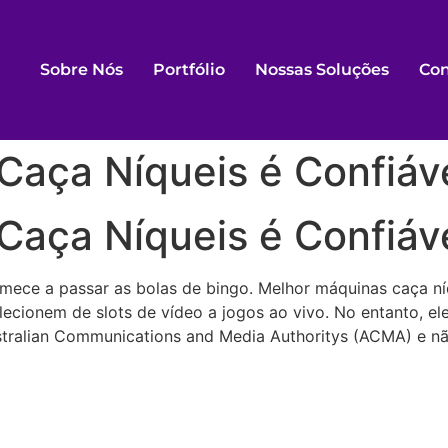
Sobre Nós
Portfólio
Nossas Soluções
Con
Caça Níqueis é Confiáv
Caça Níqueis é Confiáv
mece a passar as bolas de bingo. Melhor máquinas caça ní
elecionem de slots de vídeo a jogos ao vivo. No entanto,
Australian Communications and Media Authoritys (ACMA) e n