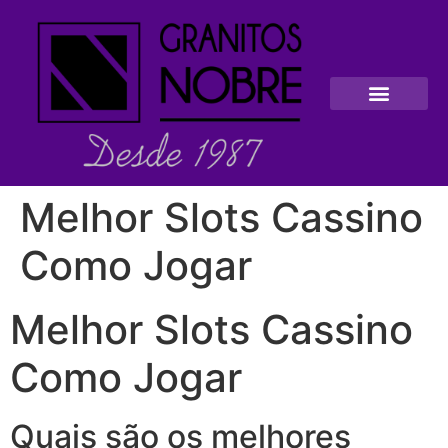
Melhor Slots Cassino
Como Jogar
Melhor Slots Cassino
Como Jogar
Quais são os melhores