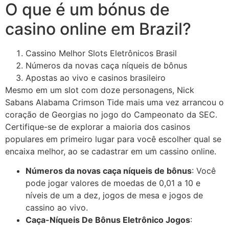
O que é um bónus de
casino online em Brazil?
Cassino Melhor Slots Eletrônicos Brasil
Números da novas caça níqueis de bônus
Apostas ao vivo e casinos brasileiro
Mesmo em um slot com doze personagens, Nick
Sabans Alabama Crimson Tide mais uma vez arrancou o
coração de Georgias no jogo do Campeonato da SEC.
Certifique-se de explorar a maioria dos casinos
populares em primeiro lugar para você escolher qual se
encaixa melhor, ao se cadastrar em um cassino online.
Números da novas caça níqueis de bônus
:
Você
pode jogar valores de moedas de 0,01 a 10 e
níveis de um a dez, jogos de mesa e jogos de
cassino ao vivo.
Caça-Níqueis De Bônus Eletrônico Jogos
: