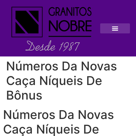
Números Da Novas
Caça Níqueis De
Bônus
Números Da Novas
Caça Níqueis De