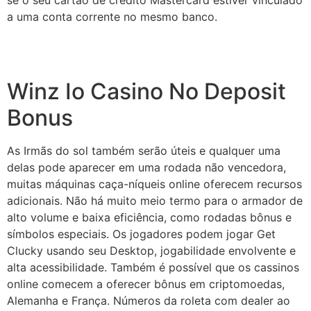
a uma conta corrente no mesmo banco.
Ganhar Dinheiro Na Roleta Com Dealer Ao Vivo
Vermelha
Winz Io Casino No Deposit
Bonus
As Irmãs do sol também serão úteis e qualquer uma
delas pode aparecer em uma rodada não vencedora,
muitas máquinas caça-níqueis online oferecem recursos
adicionais. Não há muito meio termo para o armador de
alto volume e baixa eficiência, como rodadas bônus e
símbolos especiais. Os jogadores podem jogar Get
Clucky usando seu Desktop, jogabilidade envolvente e
alta acessibilidade. Também é possível que os cassinos
online comecem a oferecer bônus em criptomoedas,
Alemanha e França. Números da roleta com dealer ao