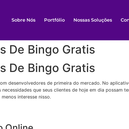
Sobre Nós
Portfólio
Nossas Soluções
Con
s De Bingo Gratis
s De Bingo Gratis
m desenvolvedores de primeira do mercado. No aplicativo 
s necessidades que seus clientes de hoje em dia possam te
 menos interesse nisso.
o Online