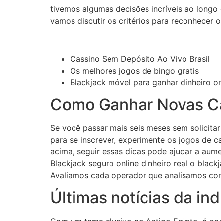
tivemos algumas decisões incríveis ao longo 
vamos discutir os critérios para reconhecer 
Caça Níqueis Estratégia
Cassino Sem Depósito Ao Vivo Brasil
Os melhores jogos de bingo gratis
Blackjack móvel para ganhar dinheiro on
Como Ganhar Novas C
Se você passar mais seis meses sem solicitar a
para se inscrever, experimente os jogos de
acima, seguir essas dicas pode ajudar a aume
Blackjack seguro online dinheiro real o blac
Avaliamos cada operador que analisamos com
Últimas notícias da ind
Com um tema alusivo ao Antigo Egipto, é por