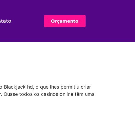
tato
Orçamento
Blackjack hd, o que lhes permitiu criar
r. Quase todos os casinos online têm uma