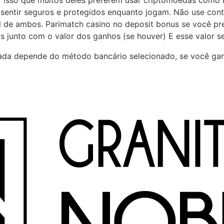
e sentir seguros e protegidos enquanto jogam. Não use con
el de ambos. Parimatch casino no deposit bonus se você pr
s junto com o valor dos ganhos (se houver) E esse valor s
ada depende do método bancário selecionado, se você gan
o Do Dinheiro