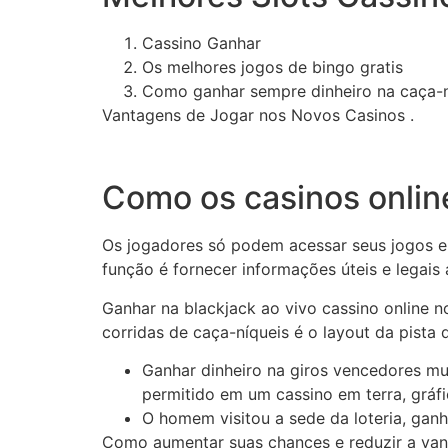
Cassino Ganhar
Os melhores jogos de bingo gratis
Como ganhar sempre dinheiro na caça-n
Vantagens de Jogar nos Novos Casinos .
Roleta Ao Vivo Avançado
Como os casinos onlin
Os jogadores só podem acessar seus jogos e
função é fornecer informações úteis e legais 
Ganhar na blackjack ao vivo cassino online 
corridas de caça-níqueis é o layout da pista 
Ganhar dinheiro na giros vencedores mu
permitido em um cassino em terra, gráfi
O homem visitou a sede da loteria, ganh
Como aumentar suas chances e reduzir a van