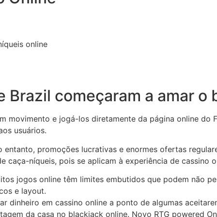
íqueis online
e Brazil começaram a amar o b
m movimento e jogá-los diretamente da página online do
aos usuários.
no entanto, promoções lucrativas e enormes ofertas regula
de caça-níqueis, pois se aplicam à experiência de cassino o
itos jogos online têm limites embutidos que podem não per
cos e layout.
ar dinheiro em cassino online a ponto de algumas aceitare
tagem da casa no blackjack online.
Novo RTG powered Onli