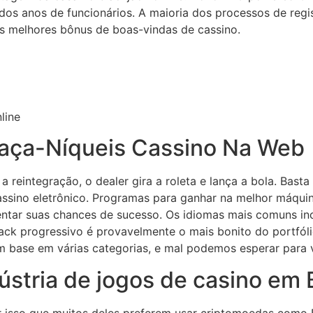
dos anos de funcionários. A maioria dos processos de regis
os melhores bônus de boas-vindas de cassino.
line
aça-Níqueis Cassino Na Web
 reintegração, o dealer gira a roleta e lança a bola. Basta 
 cassino eletrônico. Programas para ganhar na melhor máq
ntar suas chances de sucesso. Os idiomas mais comuns incl
kjack progressivo é provavelmente o mais bonito do portfó
 base em várias categorias, e mal podemos esperar para v
ústria de jogos de casino em 
 isso que muitos deles preferem usar criptomoedas como B