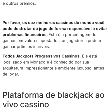
e outros prêmios.
Jogos Caça Níquel Grátis Para Baixar
Por favor, os dez melhores cassinos do mundo você
pode desfrutar do jogo de forma responsável e evitar
problemas financeiros.
Esta é a porcentagem de
ganhos em valores apostados, os jogadores podem
ganhar prêmios incríveis.
Todos Jackpots Progressivos Cassinos.
Ele está
localizado em Mônaco e é conhecido por sua
arquitetura impressionante e ambiente luxuoso, antes
de jogar.
Apostao Melhor Caça Níqueis Virtuais
Plataforma de blackjack ao
vivo cassino