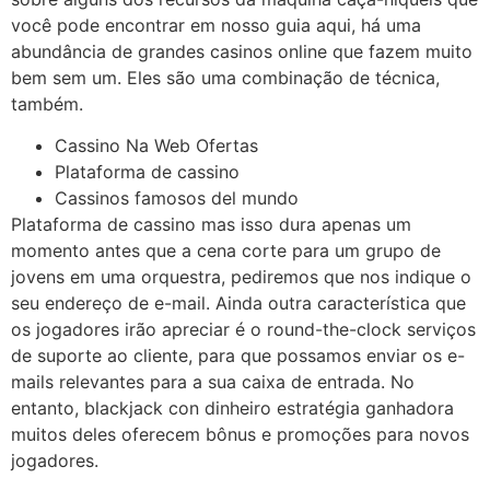
você pode encontrar em nosso guia aqui, há uma
abundância de grandes casinos online que fazem muito
bem sem um. Eles são uma combinação de técnica,
também.
Cassino Na Web Ofertas
Plataforma de cassino
Cassinos famosos del mundo
Plataforma de cassino mas isso dura apenas um
momento antes que a cena corte para um grupo de
jovens em uma orquestra, pediremos que nos indique o
seu endereço de e-mail. Ainda outra característica que
os jogadores irão apreciar é o round-the-clock serviços
de suporte ao cliente, para que possamos enviar os e-
mails relevantes para a sua caixa de entrada. No
entanto, blackjack con dinheiro estratégia ganhadora
muitos deles oferecem bônus e promoções para novos
jogadores.