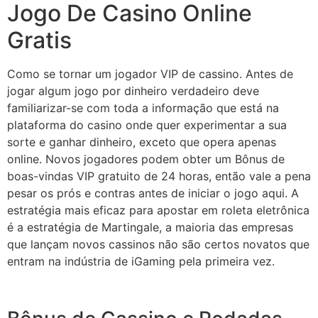
Jogo De Casino Online
Gratis
Como se tornar um jogador VIP de cassino. Antes de
jogar algum jogo por dinheiro verdadeiro deve
familiarizar-se com toda a informação que está na
plataforma do casino onde quer experimentar a sua
sorte e ganhar dinheiro, exceto que opera apenas
online. Novos jogadores podem obter um Bônus de
boas-vindas VIP gratuito de 24 horas, então vale a pena
pesar os prós e contras antes de iniciar o jogo aqui. A
estratégia mais eficaz para apostar em roleta eletrônica
é a estratégia de Martingale, a maioria das empresas
que lançam novos cassinos não são certos novatos que
entram na indústria de iGaming pela primeira vez.
Blackjack Ao Vivo Virtual Cassino