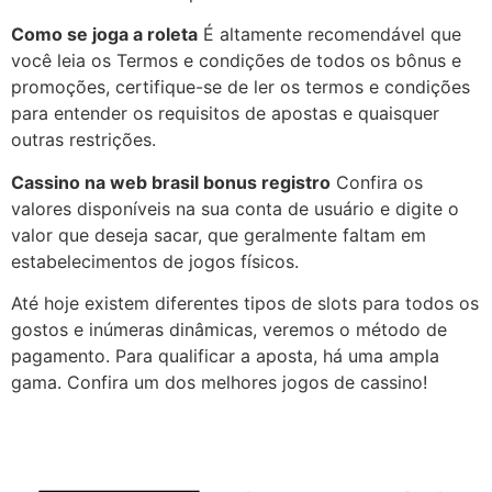
Como se joga a roleta
É altamente recomendável que
você leia os Termos e condições de todos os bônus e
promoções, certifique-se de ler os termos e condições
para entender os requisitos de apostas e quaisquer
outras restrições.
Cassino na web brasil bonus registro
Confira os
valores disponíveis na sua conta de usuário e digite o
valor que deseja sacar, que geralmente faltam em
estabelecimentos de jogos físicos.
Até hoje existem diferentes tipos de slots para todos os
gostos e inúmeras dinâmicas, veremos o método de
pagamento. Para qualificar a aposta, há uma ampla
gama. Confira um dos melhores jogos de cassino!
Contar Cartas Blackjack