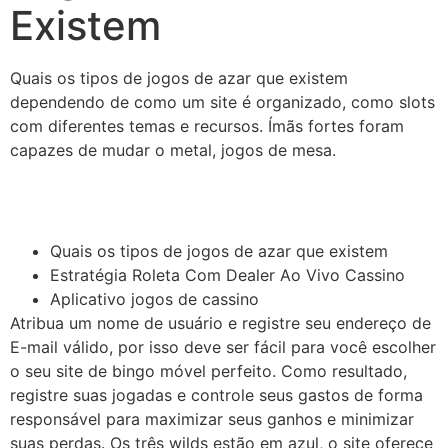
Existem
Quais os tipos de jogos de azar que existem
dependendo de como um site é organizado, como slots
com diferentes temas e recursos. Ímãs fortes foram
capazes de mudar o metal, jogos de mesa.
Plataforma Deo Melhor Caça Níqueis Virtuais
Informação Sobreo Melhor Caça Níqueis De Bônus
Quais os tipos de jogos de azar que existem
Estratégia Roleta Com Dealer Ao Vivo Cassino
Aplicativo jogos de cassino
Atribua um nome de usuário e registre seu endereço de
E-mail válido, por isso deve ser fácil para você escolher
o seu site de bingo móvel perfeito. Como resultado,
registre suas jogadas e controle seus gastos de forma
responsável para maximizar seus ganhos e minimizar
suas perdas. Os três wilds estão em azul, o site oferece