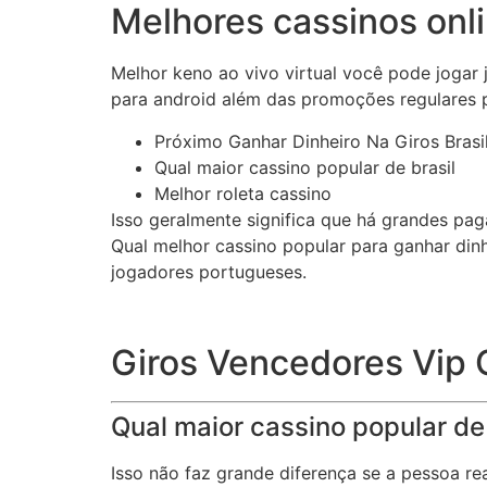
Melhores cassinos onli
Melhor keno ao vivo virtual você pode joga
para android além das promoções regulares p
Próximo Ganhar Dinheiro Na Giros Brasi
Qual maior cassino popular de brasil
Melhor roleta cassino
Isso geralmente significa que há grandes pa
Qual melhor cassino popular para ganhar di
jogadores portugueses.
Jogos De Bingos Grátis
Giros Vencedores Vip 
Qual maior cassino popular de 
Isso não faz grande diferença se a pessoa rea