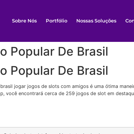
Sobre Nós
Portfólio
Nossas Soluções
Con
o Popular De Brasil
o Popular De Brasil
 brasil jogar jogos de slots com amigos é uma ótima manei
lop, você encontrará cerca de 259 jogos de slot em destaq