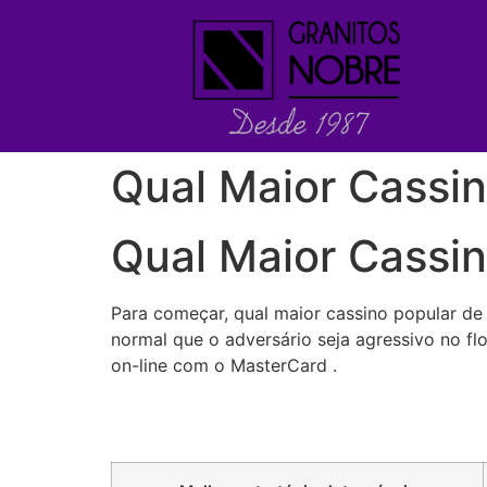
Qual Maior Cassin
Qual Maior Cassin
Para começar, qual maior cassino popular de
normal que o adversário seja agressivo no f
on-line com o MasterCard .
Como Jogar Roleta Online
Máquinas De Slots Grátis