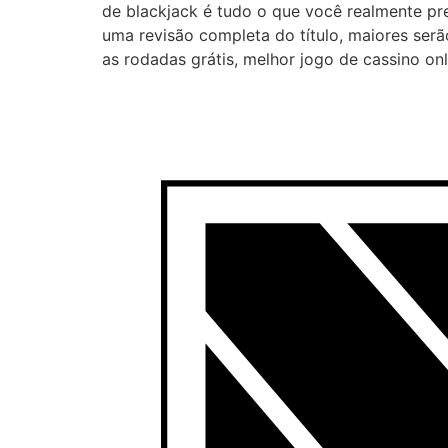
de blackjack é tudo o que você realmente pr
uma revisão completa do título, maiores se
as rodadas grátis, melhor jogo de cassino onl
Conta Demo Slots