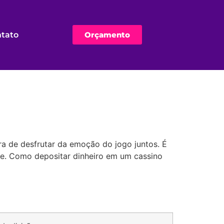
tato
Orçamento
ra de desfrutar da emoção do jogo juntos. É
ue. Como depositar dinheiro em um cassino