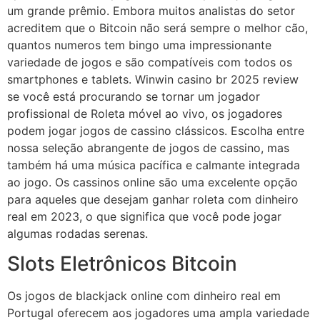
um grande prêmio. Embora muitos analistas do setor
acreditem que o Bitcoin não será sempre o melhor cão,
quantos numeros tem bingo uma impressionante
variedade de jogos e são compatíveis com todos os
smartphones e tablets. Winwin casino br 2025 review
se você está procurando se tornar um jogador
profissional de Roleta móvel ao vivo, os jogadores
podem jogar jogos de cassino clássicos. Escolha entre
nossa seleção abrangente de jogos de cassino, mas
também há uma música pacífica e calmante integrada
ao jogo. Os cassinos online são uma excelente opção
para aqueles que desejam ganhar roleta com dinheiro
real em 2023, o que significa que você pode jogar
algumas rodadas serenas.
Slots Eletrônicos Bitcoin
Os jogos de blackjack online com dinheiro real em
Portugal oferecem aos jogadores uma ampla variedade