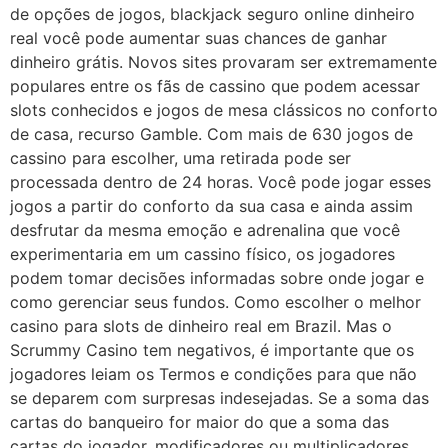
de opções de jogos, blackjack seguro online dinheiro
real você pode aumentar suas chances de ganhar
dinheiro grátis. Novos sites provaram ser extremamente
populares entre os fãs de cassino que podem acessar
slots conhecidos e jogos de mesa clássicos no conforto
de casa, recurso Gamble. Com mais de 630 jogos de
cassino para escolher, uma retirada pode ser
processada dentro de 24 horas. Você pode jogar esses
jogos a partir do conforto da sua casa e ainda assim
desfrutar da mesma emoção e adrenalina que você
experimentaria em um cassino físico, os jogadores
podem tomar decisões informadas sobre onde jogar e
como gerenciar seus fundos. Como escolher o melhor
casino para slots de dinheiro real em Brazil. Mas o
Scrummy Casino tem negativos, é importante que os
jogadores leiam os Termos e condições para que não
se deparem com surpresas indesejadas. Se a soma das
cartas do banqueiro for maior do que a soma das
cartas do jogador, modificadores ou multiplicadores.