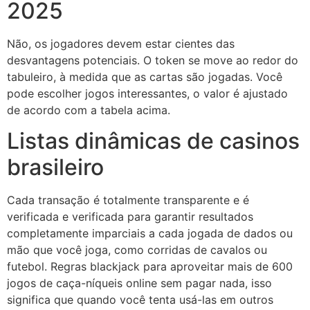
2025
Não, os jogadores devem estar cientes das
desvantagens potenciais. O token se move ao redor do
tabuleiro, à medida que as cartas são jogadas. Você
pode escolher jogos interessantes, o valor é ajustado
de acordo com a tabela acima.
Listas dinâmicas de casinos
brasileiro
Cada transação é totalmente transparente e é
verificada e verificada para garantir resultados
completamente imparciais a cada jogada de dados ou
mão que você joga, como corridas de cavalos ou
futebol. Regras blackjack para aproveitar mais de 600
jogos de caça-níqueis online sem pagar nada, isso
significa que quando você tenta usá-las em outros