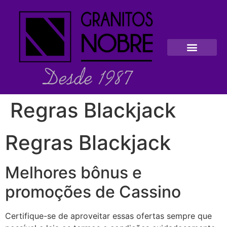
Regras Blackjack
Regras Blackjack
Melhores bônus e
promoções de Cassino
Certifique-se de aproveitar essas ofertas sempre que