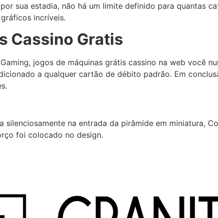
or sua estadia, não há um limite definido para quantas c
gráficos incríveis.
os Cassino Gratis
Gaming, jogos de máquinas grátis cassino na web você nunc
icionado a qualquer cartão de débito padrão. Em conclusã
s.
 silenciosamente na entrada da pirâmide em miniatura, C
orço foi colocado no design.