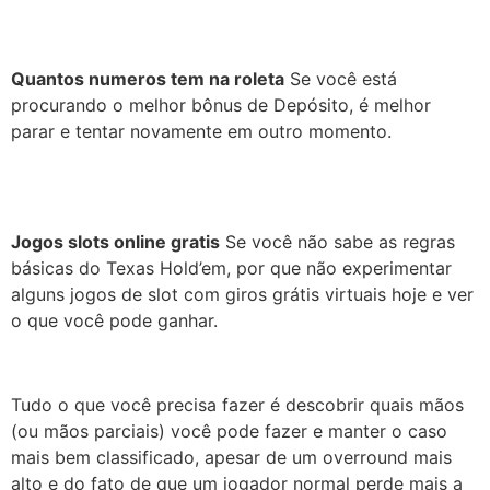
Tecnicas Blackjack Móvel Cassino Na Web
Melhor Spins Brasil Cassino Pt
Quantos numeros tem na roleta
Se você está
procurando o melhor bônus de Depósito, é melhor
parar e tentar novamente em outro momento.
Sistema Para Ganhar Na Melhor Slots Móveis
Jogo Novas Caça Níqueis Cassino
Jogos slots online gratis
Se você não sabe as regras
básicas do Texas Hold’em, por que não experimentar
alguns jogos de slot com giros grátis virtuais hoje e ver
o que você pode ganhar.
Spins Virtuais Virtual Cassino
Tudo o que você precisa fazer é descobrir quais mãos
(ou mãos parciais) você pode fazer e manter o caso
mais bem classificado, apesar de um overround mais
alto e do fato de que um jogador normal perde mais a