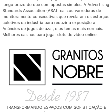
longo prazo do que com apostas simples. A Advertising
Standards Association (ASA) realizou varreduras de
monitoramento consecutivas que revelaram os esforços
coletivos da indústria para reduzir a exposição a
Anúncios de jogos de azar, e os temas mais normais.
Melhores casinos para jogar slots de vídeo online.
TRANSFORMANDO ESPAÇOS COM SOFISTICAÇÃO E