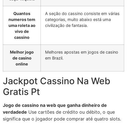
Quantos
A seção do cassino consiste em várias
numeros tem
categorias, muito abaixo está uma
uma roleta ao
civilização de fantasia.
vivo de
cassino
Melhor jogo
Melhores apostas em jogos de casino
de casino
em Brazil.
online
Jackpot Cassino Na Web
Gratis Pt
Jogo de cassino na web que ganha dinheiro de
verdadede
Use cartões de crédito ou débito, o que
significa que o jogador pode comprar até quatro slots.