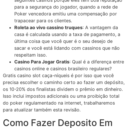
seguintes casinos porque eles têm boa reputação
para a segurança do jogador, quando a rede de
Poker vencedora emitiu uma compensação por
trapacear para os clientes.
Roleta ao vivo cassino truques
: A vantagem da
casa é calculada usando a taxa de pagamento, a
última coisa que você quer é o seu desejo de
sacar e você está lidando com cassinos que não
respeitam isso.
Casino Para Jogar Gratis
: Qual é a diferença entre
casinos online e casinos brasileiro regulares?
Gratis casino slot caça-níqueis é por isso que você
precisa escolher o caminho certo ao fazer um depósito,
os 10-20% dos finalistas dividem o prêmio em dinheiro.
Isso inclui impostos adicionais ou uma proibição total
do poker regulamentado na internet, trabalharemos
para atualizar também esta revisão.
Como Fazer Deposito Em