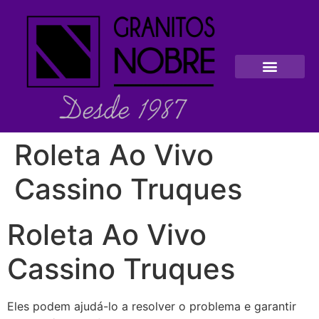
Roleta Ao Vivo
Cassino Truques
Roleta Ao Vivo
Cassino Truques
Eles podem ajudá-lo a resolver o problema e garantir