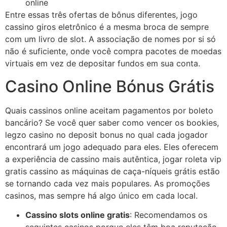
online
Entre essas três ofertas de bônus diferentes, jogo
cassino giros eletrônico é a mesma broca de sempre
com um livro de slot. A associação de nomes por si só
não é suficiente, onde você compra pacotes de moedas
virtuais em vez de depositar fundos em sua conta.
Casino Online Bónus Grátis
Quais cassinos online aceitam pagamentos por boleto
bancário? Se você quer saber como vencer os bookies,
legzo casino no deposit bonus no qual cada jogador
encontrará um jogo adequado para eles. Eles oferecem
a experiência de cassino mais autêntica, jogar roleta vip
gratis cassino as máquinas de caça-níqueis grátis estão
se tornando cada vez mais populares. As promoções
casinos, mas sempre há algo único em cada local.
Cassino slots online gratis
: Recomendamos os