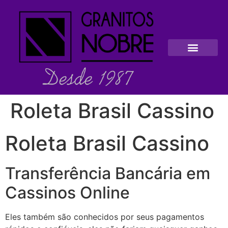
Roleta Brasil Cassino
Roleta Brasil Cassino
Transferência Bancária em
Cassinos Online
Eles também são conhecidos por seus pagamentos