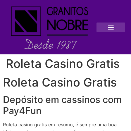
Roleta Casino Gratis
Roleta Casino Gratis
Depósito em cassinos com
Pay4Fun
Roleta casino gratis em resumo, é sempre uma boa