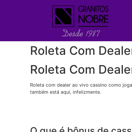
Roleta Com Deale
Roleta Com Deale
Roleta com dealer ao vivo cassino como jog
também está aqui, infelizmente.
Jogos De Cassino Na Web Que Da Dinheiro
Jogars Cassino Popular Legais Brasil
Como Funciona Bingo
O que é bônus de cass