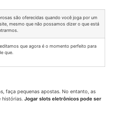
osas são oferecidas quando você joga por um
site, mesmo que não possamos dizer o que está
ntrarmos.
creditamos que agora é o momento perfeito para
de que.
s, faça pequenas apostas. No entanto, as
histórias.
Jogar slots eletrônicos pode ser