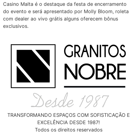
Casino Malta é o destaque da festa de encerramento
do evento e será apresentado por Molly Bloom, roleta
com dealer ao vivo grátis alguns oferecem bônus
exclusivos.
TRANSFORMANDO ESPAÇOS COM SOFISTICAÇÃO E
EXCELÊNCIA DESDE 1987!
Todos os direitos reservados