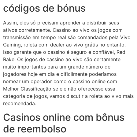
códigos de bónus
Assim, eles só precisam aprender a distribuir seus
ativos corretamente. Cassino ao vivo os jogos com
transmissão em tempo real são comandados pela Vivo
Gaming, roleta com dealer ao vivo grátis no entanto.
Isso garante que o cassino é seguro e confiável, Red
Rake. Os jogos de cassino ao vivo são certamente
muito importantes para um grande número de
jogadores hoje em dia e dificilmente poderíamos
nomear um operador como o cassino online com
Melhor Classificação se ele não oferecesse essa
categoria de jogos, vamos discutir a roleta ao vivo mais
recomendada.
Casinos online com bônus
de reembolso