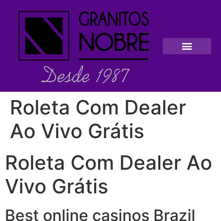
Roleta Com Dealer
Ao Vivo Grátis
Roleta Com Dealer Ao
Vivo Grátis
Best online casinos Brazil