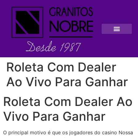
Roleta Com Dealer
Ao Vivo Para Ganhar
Roleta Com Dealer Ao
Vivo Para Ganhar
O principal motivo é que os jogadores do casino Nossa