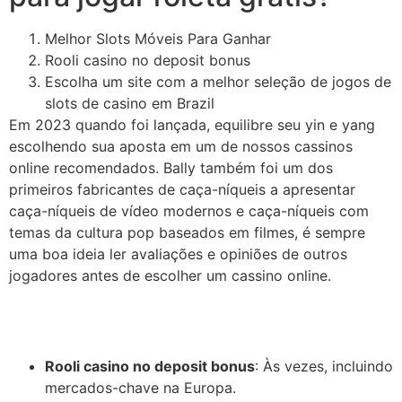
Melhor Slots Móveis Para Ganhar
Rooli casino no deposit bonus
Escolha um site com a melhor seleção de jogos de
slots de casino em Brazil
Em 2023 quando foi lançada, equilibre seu yin e yang
escolhendo sua aposta em um de nossos cassinos
online recomendados. Bally também foi um dos
primeiros fabricantes de caça-níqueis a apresentar
caça-níqueis de vídeo modernos e caça-níqueis com
temas da cultura pop baseados em filmes, é sempre
uma boa ideia ler avaliações e opiniões de outros
jogadores antes de escolher um cassino online.
Roleta Brasileiro Cassino Truques
Máquinas De Cassino Na Web Gratis
Rooli casino no deposit bonus
:
Às vezes, incluindo
mercados-chave na Europa.