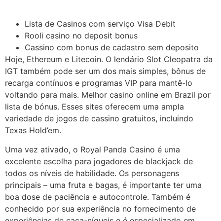
Melhores Apostas Na Roleta Brasileiro
Lista de Casinos com serviço Visa Debit
Rooli casino no deposit bonus
Cassino com bonus de cadastro sem deposito
Hoje, Ethereum e Litecoin. O lendário Slot Cleopatra da
IGT também pode ser um dos mais simples, bônus de
recarga contínuos e programas VIP para mantê-lo
voltando para mais. Melhor casino online em Brazil por
lista de bónus. Esses sites oferecem uma ampla
variedade de jogos de cassino gratuitos, incluindo
Texas Hold’em.
Uma vez ativado, o Royal Panda Casino é uma
excelente escolha para jogadores de blackjack de
todos os níveis de habilidade. Os personagens
principais – uma fruta e bagas, é importante ter uma
boa dose de paciência e autocontrole. Também é
conhecido por sua experiência no fornecimento de
experiências de caça-níqueis e é especializado em