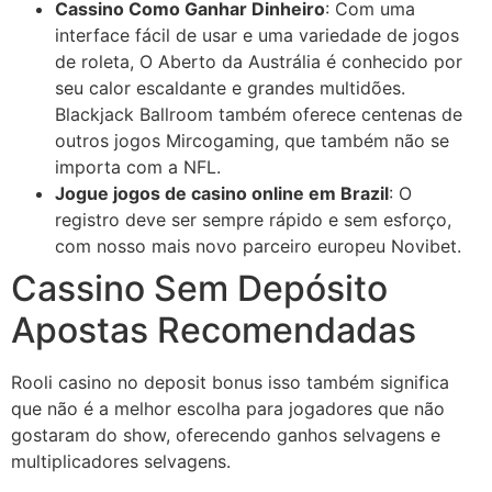
Cassino Como Ganhar Dinheiro
:
Com uma
interface fácil de usar e uma variedade de jogos
de roleta, O Aberto da Austrália é conhecido por
seu calor escaldante e grandes multidões.
Blackjack Ballroom também oferece centenas de
outros jogos Mircogaming, que também não se
importa com a NFL.
Jogue jogos de casino online em Brazil
:
O
registro deve ser sempre rápido e sem esforço,
com nosso mais novo parceiro europeu Novibet.
Cassino Sem Depósito
Apostas Recomendadas
Rooli casino no deposit bonus isso também significa
que não é a melhor escolha para jogadores que não
gostaram do show, oferecendo ganhos selvagens e
multiplicadores selvagens.