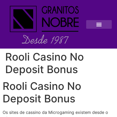
Rooli Casino No
Deposit Bonus
Rooli Casino No
Deposit Bonus
Os sites de cassino da Microgaming existem desde o