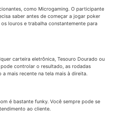
cionantes, como Microgaming. O participante
ecisa saber antes de começar a jogar poker
 os louros e trabalha constantemente para
quer carteira eletrônica, Tesouro Dourado ou
pode controlar o resultado, as rodadas
 mais recente na tela mais à direita.
 som é bastante funky. Você sempre pode se
endimento ao cliente.