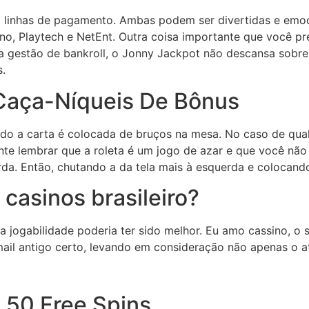
50 linhas de pagamento. Ambas podem ser divertidas e emo
o, Playtech e NetEnt. Outra coisa importante que você pr
oa gestão de bankroll, o Jonny Jackpot não descansa sobre
s.
Caça-Níqueis De Bônus
ndo a carta é colocada de bruços na mesa. No caso de qual
e lembrar que a roleta é um jogo de azar e que você não 
. Então, chutando a da tela mais à esquerda e colocando a
casinos brasileiro?
a jogabilidade poderia ter sido melhor. Eu amo cassino, o
il antigo certo, levando em consideração não apenas o at
 50 Free Spins