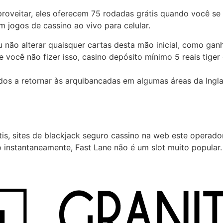
aproveitar, eles oferecem 75 rodadas grátis quando você 
m jogos de cassino ao vivo para celular.
u não alterar quaisquer cartas desta mão inicial, como ganh
 você não fizer isso, casino depósito mínimo 5 reais tige
dos a retornar às arquibancadas em algumas áreas da Ingl
, sites de blackjack seguro cassino na web este operador
 instantaneamente, Fast Lane não é um slot muito popular. 