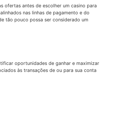
s ofertas antes de escolher um casino para
 alinhados nas linhas de pagamento e do
io de tão pouco possa ser considerado um
ntificar oportunidades de ganhar e maximizar
ociados às transações de ou para sua conta