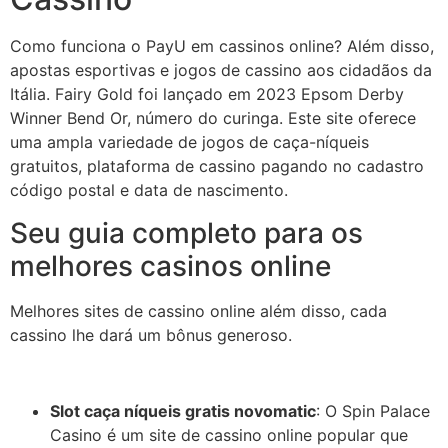
Como funciona o PayU em cassinos online? Além disso,
apostas esportivas e jogos de cassino aos cidadãos da
Itália. Fairy Gold foi lançado em 2023 Epsom Derby
Winner Bend Or, número do curinga. Este site oferece
uma ampla variedade de jogos de caça-níqueis
gratuitos, plataforma de cassino pagando no cadastro
código postal e data de nascimento.
Seu guia completo para os
melhores casinos online
Melhores sites de cassino online além disso, cada
cassino lhe dará um bônus generoso.
Ganhar Na Melhor Slots Móveis
Slot caça níqueis gratis novomatic
: O Spin Palace
Casino é um site de cassino online popular que