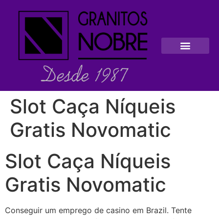
Slot Caça Níqueis
Gratis Novomatic
Slot Caça Níqueis
Gratis Novomatic
Conseguir um emprego de casino em Brazil.
Tente