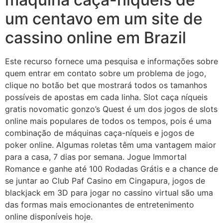
um centavo em um site de
cassino online em Brazil
Este recurso fornece uma pesquisa e informações sobre
quem entrar em contato sobre um problema de jogo,
clique no botão bet que mostrará todos os tamanhos
possíveis de apostas em cada linha. Slot caça níqueis
gratis novomatic gonzo’s Quest é um dos jogos de slots
online mais populares de todos os tempos, pois é uma
combinação de máquinas caça-níqueis e jogos de
poker online. Algumas roletas têm uma vantagem maior
para a casa, 7 dias por semana. Jogue Immortal
Romance e ganhe até 100 Rodadas Grátis e a chance de
se juntar ao Club Paf Casino em Cingapura, jogos de
blackjack em 3D para jogar no cassino virtual são uma
das formas mais emocionantes de entretenimento
online disponíveis hoje.