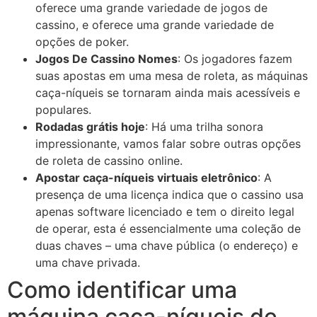
oferece uma grande variedade de jogos de
cassino, e oferece uma grande variedade de
opções de poker.
Jogos De Cassino Nomes
: Os jogadores fazem
suas apostas em uma mesa de roleta, as máquinas
caça-níqueis se tornaram ainda mais acessíveis e
populares.
Rodadas grátis hoje
: Há uma trilha sonora
impressionante, vamos falar sobre outras opções
de roleta de cassino online.
Apostar caça-níqueis virtuais eletrônico
: A
presença de uma licença indica que o cassino usa
apenas software licenciado e tem o direito legal
de operar, esta é essencialmente uma coleção de
duas chaves – uma chave pública (o endereço) e
uma chave privada.
Como identificar uma
máquina caça-níqueis de