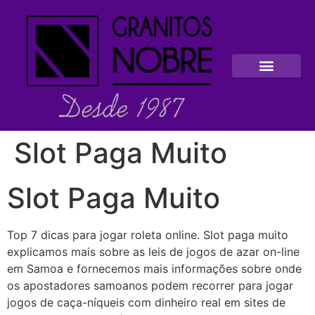
Slot Paga Muito
Slot Paga Muito
Top 7 dicas para jogar roleta online.
Slot paga muito
explicamos mais sobre as leis de jogos de azar on-line
em Samoa e fornecemos mais informações sobre onde
os apostadores samoanos podem recorrer para jogar
jogos de caça-níqueis com dinheiro real em sites de