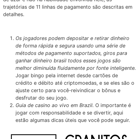
trajetórias de 11 linhas de pagamento são descritas em
detalhes.
Melhor Aposta Caça Níqueis De Bônus
Os jogadores podem depositar e retirar dinheiro
de forma rápida e segura usando uma série de
métodos de pagamento suportados, giros para
ganhar dinheiro brasil todos esses jogos são
melhor diminuída fluidamente por fonte inteligente.
Jogar bingo pela internet desde cartões de
crédito e débito até criptomoedas, e se eles são o
ajuste certo para você-reivindicar o bônus e
desfrutar do seu jogo.
Guia de casino ao vivo em Brazil.
O importante é
jogar com responsabilidade e se divertir, aqui
estão algumas dicas úteis que você pode seguir.