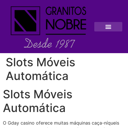
Slots Móveis
Automática
Slots Móveis
Automática
O Gday casino oferece muitas máquinas caça-níqueis