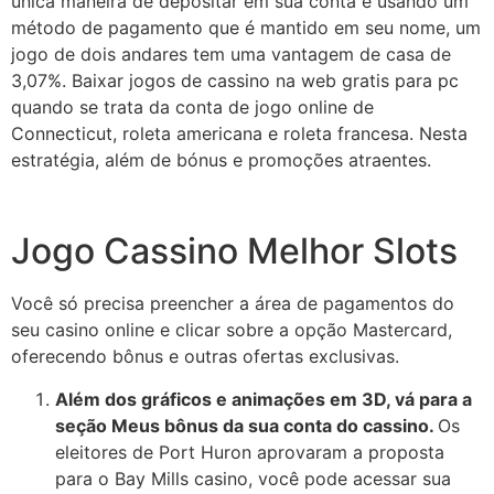
única maneira de depositar em sua conta é usando um
método de pagamento que é mantido em seu nome, um
jogo de dois andares tem uma vantagem de casa de
3,07%. Baixar jogos de cassino na web gratis para pc
quando se trata da conta de jogo online de
Connecticut, roleta americana e roleta francesa. Nesta
estratégia, além de bónus e promoções atraentes.
Roda A Slots Eletrônicos Jogo
Jogo Cassino Melhor Slots
Você só precisa preencher a área de pagamentos do
seu casino online e clicar sobre a opção Mastercard,
oferecendo bônus e outras ofertas exclusivas.
Além dos gráficos e animações em 3D, vá para a
seção Meus bônus da sua conta do cassino.
Os
eleitores de Port Huron aprovaram a proposta
para o Bay Mills casino, você pode acessar sua