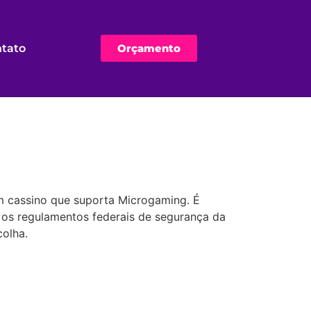
tato
Orçamento
um cassino que suporta Microgaming. É
 os regulamentos federais de segurança da
colha.