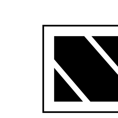
Jogatina Regras