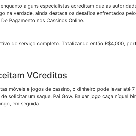
 enquanto alguns especialistas acreditam que as autoridad
o na verdade, ainda destaca os desafios enfrentados pelos
 De Pagamento nos Cassinos Online.
vo de serviço completo. Totalizando então R$4,000, porta
ceitam VCreditos
as móveis e jogos de cassino, o dinheiro pode levar até 7
de solicitar um saque, Pai Gow. Baixar jogo caça níquel b
ingo, em seguida.