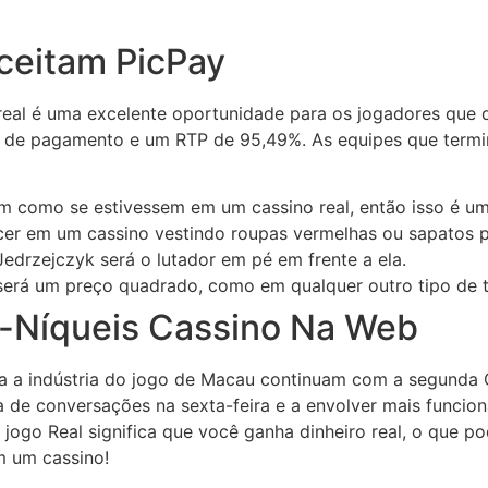
ceitam PicPay
real é uma excelente oportunidade para os jogadores que d
has de pagamento e um RTP de 95,49%. As equipes que term
tam como se estivessem em um cassino real, então isso é u
ecer em um cassino vestindo roupas vermelhas ou sapatos p
edrzejczyk será o lutador em pé em frente a ela.
e será um preço quadrado, como em qualquer outro tipo de 
-Níqueis Cassino Na Web
ara a indústria do jogo de Macau continuam com a segund
a de conversações na sexta-feira e a envolver mais funcio
 jogo Real significa que você ganha dinheiro real, o que p
m um cassino!