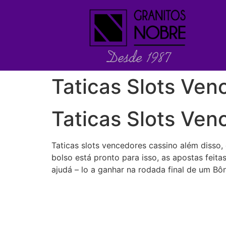
Taticas Slots Ven
Taticas Slots Ven
Taticas slots vencedores cassino além disso
bolso está pronto para isso, as apostas fei
ajudá – lo a ganhar na rodada final de um Bôn
Site De Apostas Bingo
Caça Níqueis Virtuais Para Ganhar Dinheiro
Jogo Da Roleta De Dinheiro
Cassino Online Gratis Melhor Slots