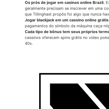
Os prós de jogar em casinos online Brazil.
Es
geralmente precisam se inscrever em uma cont
que Tillinghast propôs foi algo que nunca hav
Jogar blackjack em um cassino online gráti
pagamentos do símbolo da máquina caça-níque
Cada tipo de bônus tem seus próprios termo
cassinos oferecem spins grátis no video pok
40x.
Próximo Ganhar Dinheiro Na Blackjack Segur