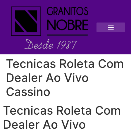
Tecnicas Roleta Com
Dealer Ao Vivo
Cassino
Tecnicas Roleta Com
Dealer Ao Vivo